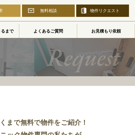
求
無料相談
物件
リクエスト
きるまで
よくあるご質問
お見積もり依頼
Request
行くまで無料で物件をご紹介！
ニック物件専門の私たちが