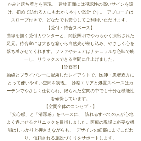
かみと落ち着きを表現。 建物正面には視認性の高いサインを設
け、初めて訪れる方にもわかりやすい設計です。 アプローチは
スロープ付きで、どなたでも安心してご利用いただけます。
【受付・待合スペース】
曲線を描く受付カウンターと、間接照明でやわらかく演出された
足元。待合室には大きな窓から自然光が差し込み、やさしく心を
落ち着かせてくれます。ソファやチェアはナチュラルな色味で統
一し、リラックスできる空間に仕上げました。
【診察室】
動線とプライバシーに配慮したレイアウトで、医師・患者双方に
とって使いやすい空間を実現。 診察エリアと処置スペースはカ
ーテンでやさしく仕切られ、限られた空間の中でも十分な機能性
を確保しています。
【空間全体のコンセプト】
「安心感」と「清潔感」をベースに、 訪れるすべての人が心地
よく過ごせるクリニックを目指しました。医療の現場に必要な機
能はしっかりと押さえながらも、 デザインの細部にまでこだわ
り、信頼される施設づくりをサポートします。