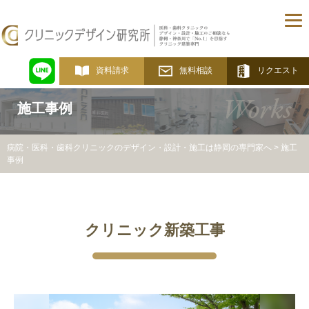
資料請求
無料相談
リクエスト
Works
施工事例
病院・医科・歯科クリニックのデザイン・設計・施工は静岡の専門家へ
>
施工
事例
クリニック
新築工事